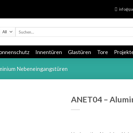
info@pa
Suchen
nach:
onnenschutz
Innentüren
Glastüren
Tore
Projekt
minium Nebeneingangstüren
ANET04 – Alumi