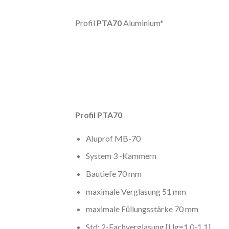
Profil
PTA70
Aluminium*
Profil PTA70
Aluprof MB-70
System 3 -Kammern
Bautiefe 70 mm
maximale Verglasung 51 mm
maximale Füllungsstärke 70 mm
Std: 2-Fachverglasung [Ug=1,0-1,1]