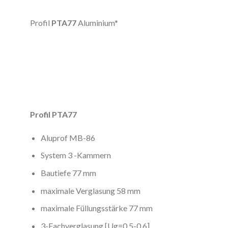
Profil
PTA77
Aluminium*
Profil PTA77
Aluprof MB-86
System 3 -Kammern
Bautiefe 77 mm
maximale Verglasung 58 mm
maximale Füllungsstärke 77 mm
3-Fachverglasung [Ug=0,5-0,6]