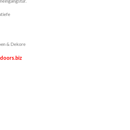
eingangstür.
tiefe
ben & Dekore
doors.biz