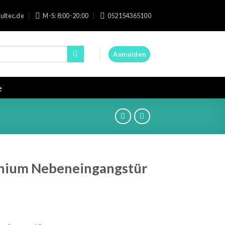
ultec.de
M-S: 8:00-20:00
052154365100
Anmelden
e
nium Nebeneingangstür