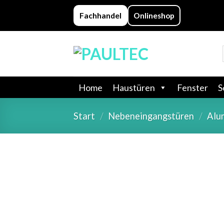
Skip
Fachhandel
Onlineshop
to
content
Home
Haustüren
Fenster
S
Start
/
Nebeneingangstüren
/
Alu