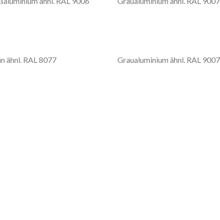
aluminium ähnl. RAL 9006
Graualuminium ähnl. RAL 9007
n ähnl. RAL 8077
Graualuminium ähnl. RAL 9007