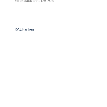
Effektlack ähnl. DB 703
RAL Farben