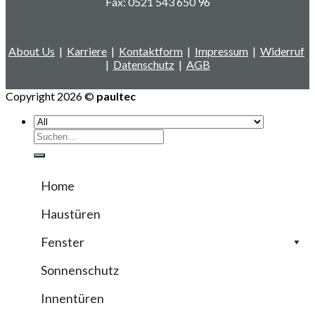
Fax: 0521 543 650 96
About Us
|
Karriere
|
Kontaktform
|
Impressum
|
Widerruf
|
Datenschutz
|
AGB
Copyright 2026 ©
paultec
Suchen
nach:
Home
Haustüren
Fenster
Sonnenschutz
Innentüren