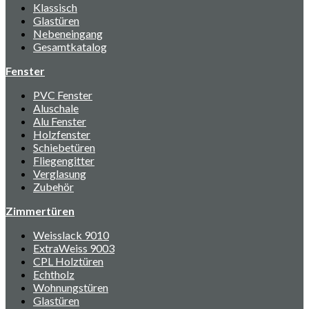
Klassisch
Glastüren
Nebeneingang
Gesamtkatalog
Fenster
PVC Fenster
Aluschale
Alu Fenster
Holzfenster
Schiebetüren
Fliegengitter
Verglasung
Zubehör
Zimmertüren
Weisslack 9010
ExtraWeiss 9003
CPL Holztüren
Echtholz
Wohnungstüren
Glastüren