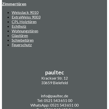
Zimmertüren
Weisslack 9010
ExtraWeiss 9003
CPL Holztüren
Echtholz
Wohnungstüren
Glastüren
Schiebetüren
Feuerschutz
paultec
Krackser Str. 12
33659 Bielefeld
info@paultec.de
Tel: 0521 543 651 00
WhatsApp: 0521 543 651 00