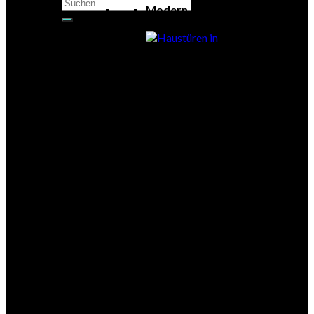
Suchen
Modern
nach:
Exklusiv
Klassisch
Glas
Eleganz
Holztüren