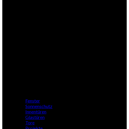
Woodline
Nebeneingang
Zubehör
Profile
Fenster
Sonnenschutz
Innentüren
Glastüren
Tore
Projekte