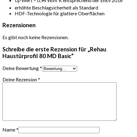
U
-Wert = 0,94 W/m²K entsprechend der EnEv 2016
f
erhöhte Beschlagsicherheit als Standard
HDF-Technologie für glattere Oberflächen
Rezensionen
Es gibt noch keine Rezensionen.
Schreibe die erste Rezension für „Rehau
Haustürprofil 80 MD Basic“
Deine Bewertung
*
Deine Rezension
*
Name
*