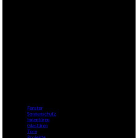
Woodline
Nebeneingang
Zubehör
Profile
Fenster
Sonnenschutz
Innentüren
Glastüren
Tore
Projekte