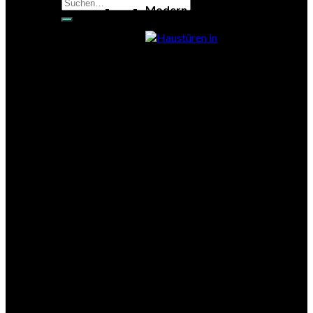
Suchen
Modern
nach:
Exklusiv
Klassisch
Glas
Eleganz
Holztüren