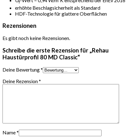
U
-Wert = 0,94 W/m²K entsprechend der EnEv 2016
f
erhöhte Beschlagsicherheit als Standard
HDF-Technologie für glattere Oberflächen
Rezensionen
Es gibt noch keine Rezensionen.
Schreibe die erste Rezension für „Rehau
Haustürprofil 80 MD Classic“
Deine Bewertung
*
Deine Rezension
*
Name
*