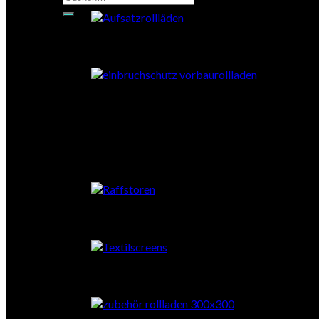
nach:
VorbauRollläden
AufsaztRaffstore
VorbauRaffstoren
Textilscreens
Zubehör