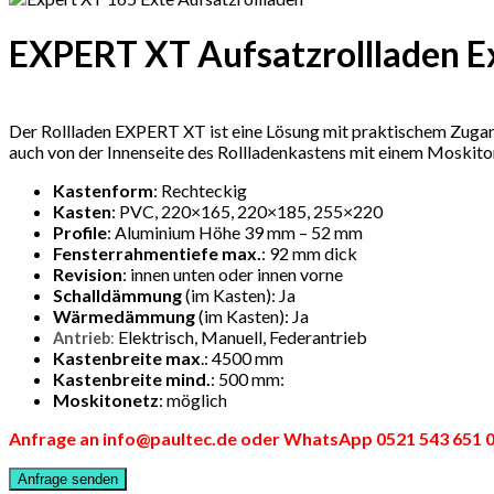
EXPERT XT Aufsatzrollladen E
Der Rollladen EXPERT XT ist eine Lösung mit praktischem Zuga
auch von der Innenseite des Rollladenkastens mit einem Moskito
Kastenform
: Rechteckig
Kasten
: PVC, 220×165, 220×185, 255×220
Profile
: Aluminium Höhe 39 mm – 52 mm
Fensterrahmentiefe max.
: 92 mm dick
Revision
: innen unten oder innen vorne
Schalldämmung
(im Kasten): Ja
Wärmedämmung
(im Kasten): Ja
Elektrisch,
Manuell,
Federantrieb
Antrieb
:
Kastenbreite max
.: 4500 mm
Kastenbreite mind.
: 500 mm:
Moskitonetz
: möglich
Anfrage an info@paultec.de oder WhatsApp 0521 543 651 