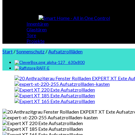
Smart Home
Innentüren
Glastüren
Tore
Projekte
Start
/
Sonnenschutz
/
Aufsatzrollläden