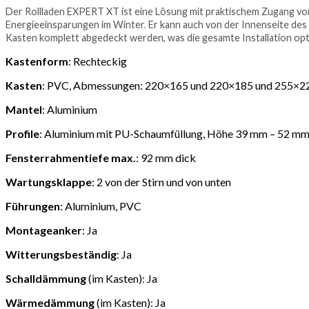
Der Rollladen EXPERT XT ist eine Lösung mit praktischem Zugang v
Energieeinsparungen im Winter. Er kann auch von der Innenseite des
Kasten komplett abgedeckt werden, was die gesamte Installation op
Kastenform
: Rechteckig
Kasten
: PVC, Abmessungen: 220×165 und 220×185 und 255×2
Mantel
: Aluminium
Profile
: Aluminium mit PU-Schaumfüllung, Höhe 39 mm – 52 m
Fensterrahmentiefe max.
: 92 mm dick
Wartungsklappe
: 2 von der Stirn und von unten
Führungen
: Aluminium, PVC
Montageanker
: Ja
Witterungsbeständig
: Ja
Schalldämmung
(im Kasten): Ja
Wärmedämmung
(im Kasten): Ja