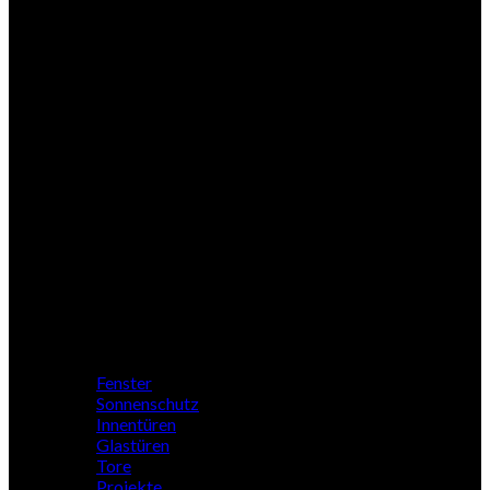
Woodline
Nebeneingang
Zubehör
Profile
Fenster
Sonnenschutz
Innentüren
Glastüren
Tore
Projekte