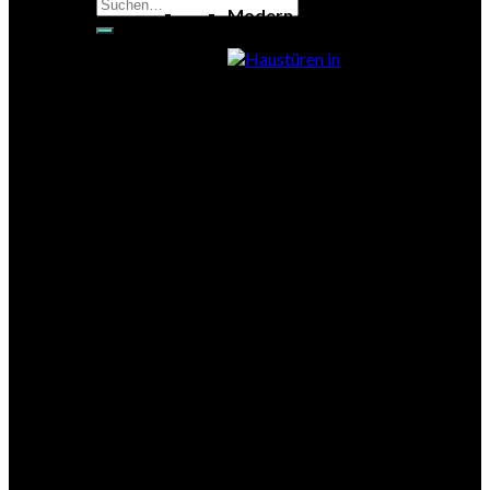
Suchen
Modern
nach:
Exklusiv
Klassisch
Glas
Eleganz
Holztüren