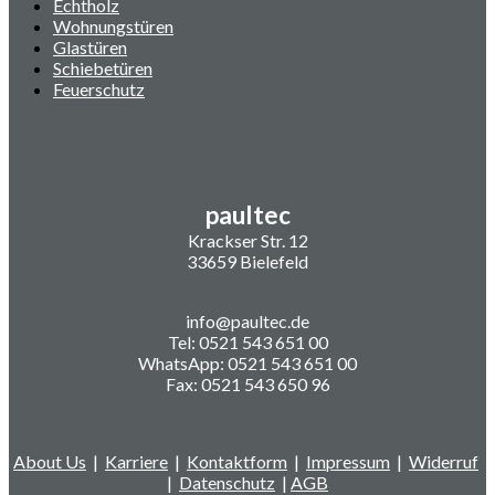
Echtholz
Wohnungstüren
Glastüren
Schiebetüren
Feuerschutz
paultec
Krackser Str. 12
33659 Bielefeld
info@paultec.de
Tel: 0521 543 651 00
WhatsApp: 0521 543 651 00
Fax: 0521 543 650 96
About Us
|
Karriere
|
Kontaktform
|
Impressum
|
Widerruf
|
Datenschutz
|
AGB