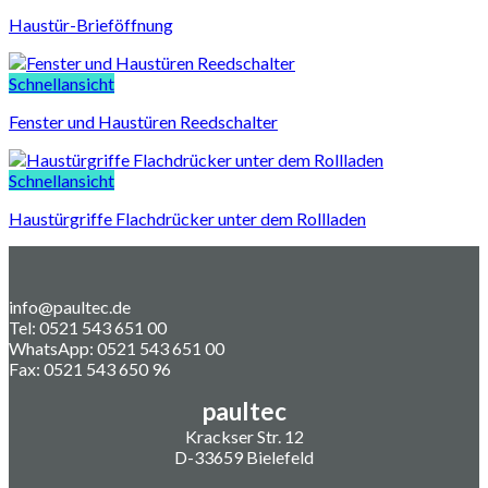
Haustür-Brieföffnung
Schnellansicht
Fenster und Haustüren Reedschalter
Schnellansicht
Haustürgriffe Flachdrücker unter dem Rollladen
info@paultec.de
Tel: 0521 543 651 00
WhatsApp: 0521 543 651 00
Fax: 0521 543 650 96
paultec
Krackser Str. 12
D-33659 Bielefeld