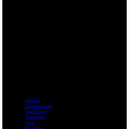
Woodline
Nebeneingang
Zubehör
Profile
Fenster
Sonnenschutz
Innentüren
Glastüren
Tore
Projekte