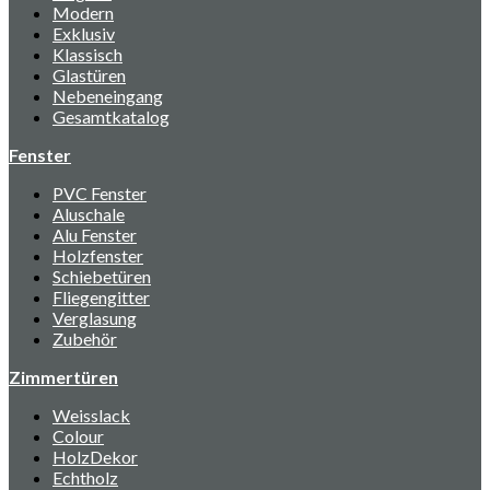
Modern
Exklusiv
Klassisch
Glastüren
Nebeneingang
Gesamtkatalog
Fenster
PVC Fenster
Aluschale
Alu Fenster
Holzfenster
Schiebetüren
Fliegengitter
Verglasung
Zubehör
Zimmertüren
Weisslack
Colour
HolzDekor
Echtholz