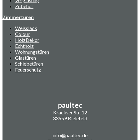
Verglasung
Zubehör
Zimmertüren
Weisslack
Colour
HolzDekor
Echtholz
Wohnungstüren
Glastüren
Schiebetüren
Feuerschutz
paultec
Krackser Str. 12
33659 Bielefeld
info@paultec.de