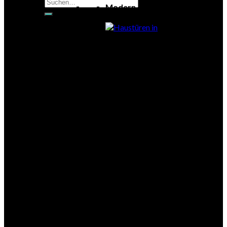
Suchen
Modern
nach:
Exklusiv
Klassisch
Glas
Eleganz
Holztüren