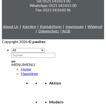
Tel: 0521 543 651 00
WhatsApp: 0521 543 651 00
Fax: 0521 543 650 96
About Us
|
Karriere
|
Kontaktform
|
Impressum
|
Widerruf
|
Datenschutz
|
AGB
Copyright 2026 ©
paultec
Suchen
nach:
MENU
MENU
Home
Haustüren
Aktion
Modern