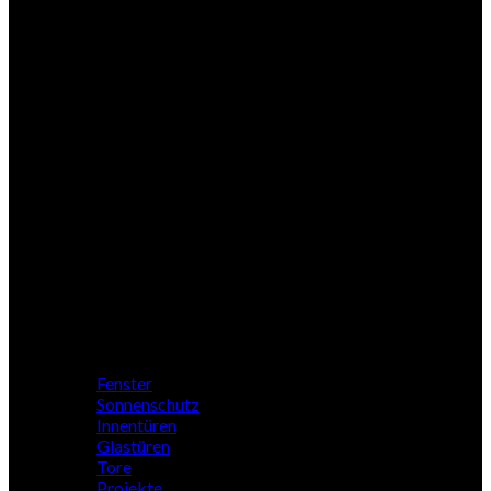
Woodline
Nebeneingang
Zubehör
Profile
Fenster
Sonnenschutz
Innentüren
Glastüren
Tore
Projekte