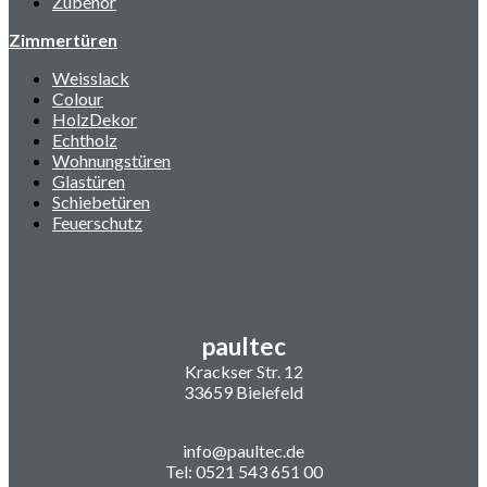
Zubehör
Zimmertüren
Weisslack
Colour
HolzDekor
Echtholz
Wohnungstüren
Glastüren
Schiebetüren
Feuerschutz
paultec
Krackser Str. 12
33659 Bielefeld
info@paultec.de
Tel: 0521 543 651 00