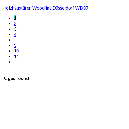
Holzhaustüren Woodline Düsseldorf WD07
1
2
3
4
…
9
10
11
Pages found