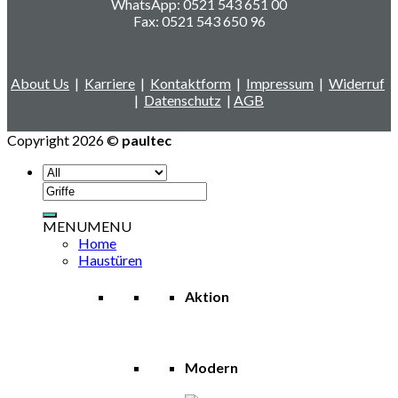
WhatsApp: 0521 543 651 00
Fax: 0521 543 650 96
About Us
|
Karriere
|
Kontaktform
|
Impressum
|
Widerruf
|
Datenschutz
|
AGB
Copyright 2026 ©
paultec
Suchen
nach:
MENU
MENU
Home
Haustüren
Aktion
Modern