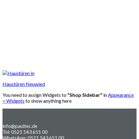
Haustüren Neuwied
You need to assign Widgets to
"Shop Sidebar"
in
Appearance
> Widgets
to show anything here
info@paultec.de
Tel: 0521 543 651 00
WhatsApp: 0521 543 651 00