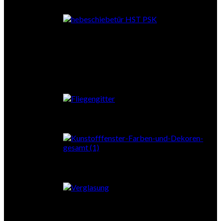
Falttüren
Fliegengitter
Farben
Verglasung
Zubehör Fenster