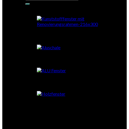
nach:
PVC-RENO
PVC mit Aluschale
Aluminium
Holz
Stahl
Schiebetüren