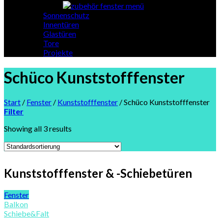
Sonnenschutz
Innentüren
Glastüren
Tore
Projekte
Schüco Kunststofffenster
Start
/
Fenster
/
Kunststofffenster
/
Schüco Kunststofffenster
Filter
Showing all 3 results
Kunststofffenster & -Schiebetüren
Fenster
Balkon
Schiebe&Falt