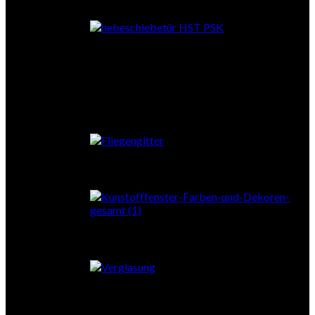
Falttüren
Fliegengitter
Farben
Verglasung
Zubehör Fenster