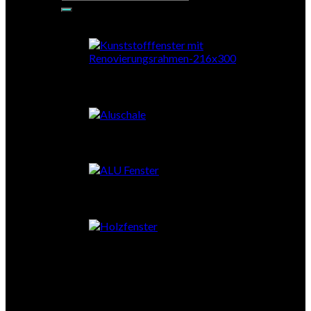
nach:
PVC-RENO
PVC mit Aluschale
Aluminium
Holz
Stahl
Schiebetüren