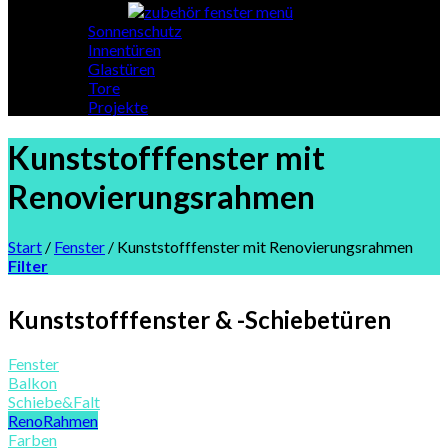
Sonnenschutz
Innentüren
Glastüren
Tore
Projekte
Kunststofffenster mit
Renovierungsrahmen
Start
/
Fenster
/
Kunststofffenster mit Renovierungsrahmen
Filter
Kunststofffenster & -Schiebetüren
Fenster
Balkon
Schiebe&Falt
RenoRahmen
Farben