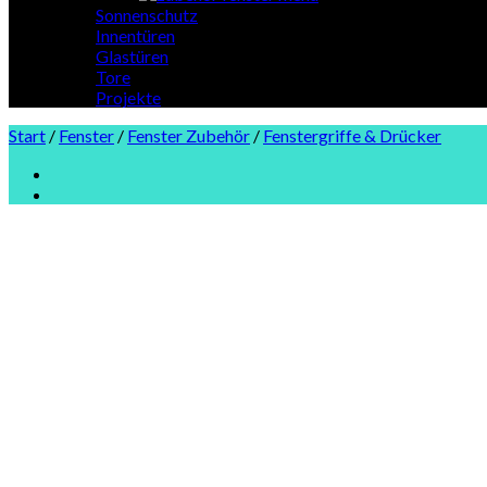
Sonnenschutz
Innentüren
Glastüren
Tore
Projekte
Start
/
Fenster
/
Fenster Zubehör
/
Fenstergriffe & Drücker