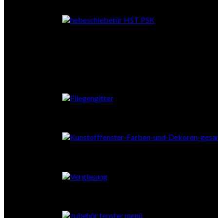
Falttüren
Fliegengitter
Farben
Verglasung
Zubehör Fenster