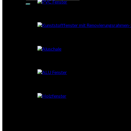
nach:
PVC-RENO
PVC mit Aluschale
Aluminium
Holz
Stahl
Schiebetüren