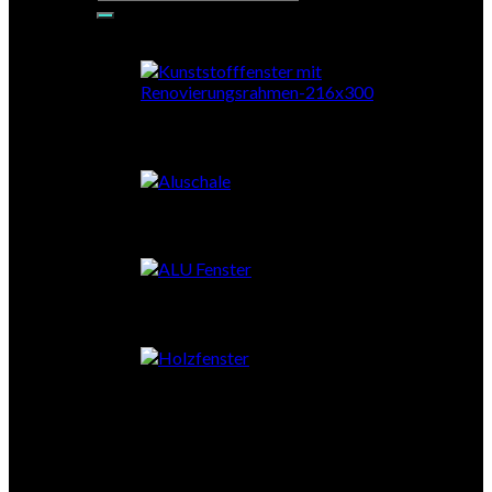
nach:
PVC-RENO
PVC mit Aluschale
Aluminium
Holz
Stahl
Schiebetüren