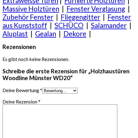
Extraweisse Türen
|
Furnierte Holztüren
|
Massive Holztüren
|
Fenster Verglasung
|
Zubehör Fenster
|
Fliegengitter
|
Fenster
aus Kunststoff
|
SCHÜCO
|
Salamander
|
Aluplast
|
Gealan
|
Dekore
|
Rezensionen
Es gibt noch keine Rezensionen.
Schreibe die erste Rezension für „Holzhaustüren
Woodline Münster WD20“
Deine Bewertung
*
Deine Rezension
*