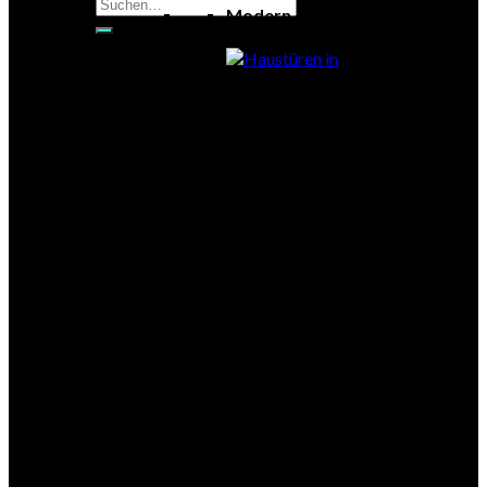
Suchen
Modern
nach:
Exklusiv
Klassisch
Glas
Eleganz
Holztüren