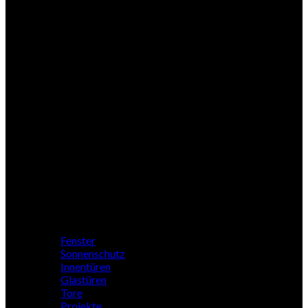
Woodline
Nebeneingang
Zubehör
Profile
Fenster
Sonnenschutz
Innentüren
Glastüren
Tore
Projekte