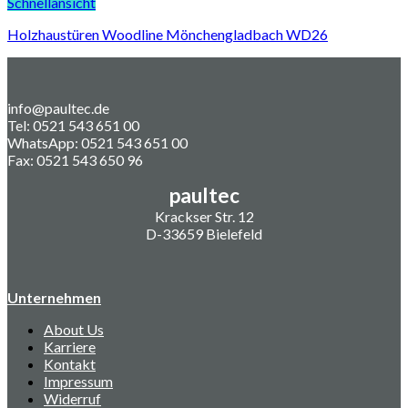
Schnellansicht
Holzhaustüren Woodline Mönchengladbach WD26
info@paultec.de
Tel: 0521 543 651 00
WhatsApp: 0521 543 651 00
Fax: 0521 543 650 96
paultec
Krackser Str. 12
D-33659 Bielefeld
Unternehmen
About Us
Karriere
Kontakt
Impressum
Widerruf