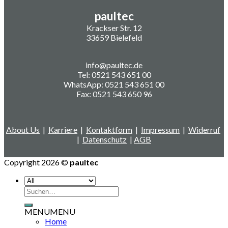
paultec
Krackser Str. 12
33659 Bielefeld
info@paultec.de
Tel: 0521 543 651 00
WhatsApp: 0521 543 651 00
Fax: 0521 543 650 96
About Us
|
Karriere
|
Kontaktform
|
Impressum
|
Widerruf
|
Datenschutz
|
AGB
Copyright 2026 ©
paultec
Suchen
nach:
MENU
MENU
Home