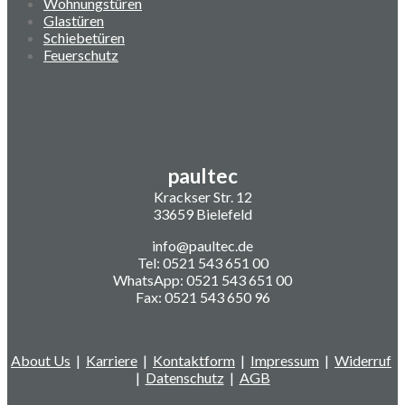
Wohnungstüren
Glastüren
Schiebetüren
Feuerschutz
paultec
Krackser Str. 12
33659 Bielefeld
info@paultec.de
Tel: 0521 543 651 00
WhatsApp: 0521 543 651 00
Fax: 0521 543 650 96
About Us
|
Karriere
|
Kontaktform
|
Impressum
|
Widerruf
|
Datenschutz
|
AGB