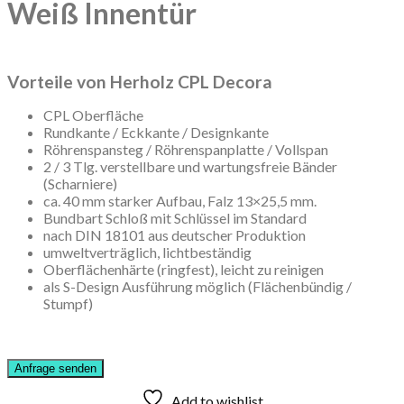
Weiß Innentür
Vorteile von Herholz CPL Decora
CPL Oberfläche
Rundkante / Eckkante / Designkante
Röhrenspansteg / Röhrenspanplatte / Vollspan
2 / 3 Tlg. verstellbare und wartungsfreie Bänder
(Scharniere)
ca. 40 mm starker Aufbau, Falz 13×25,5 mm.
Bundbart Schloß mit Schlüssel im Standard
nach DIN 18101 aus deutscher Produktion
umweltverträglich, lichtbeständig
Oberflächenhärte (ringfest), leicht zu reinigen
als S-Design Ausführung möglich (Flächenbündig /
Stumpf)
Add to wishlist