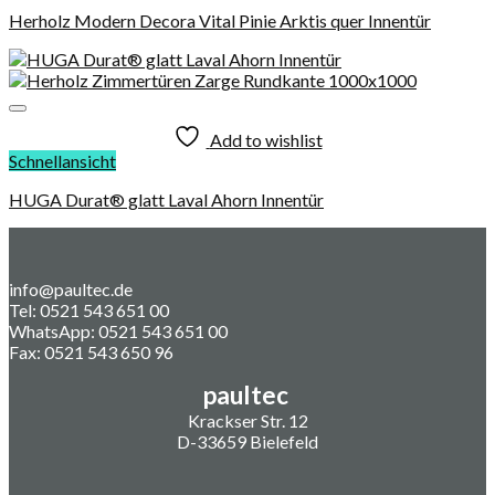
Herholz Modern Decora Vital Pinie Arktis quer Innentür
Add to wishlist
Schnellansicht
HUGA Durat® glatt Laval Ahorn Innentür
info@paultec.de
Tel: 0521 543 651 00
WhatsApp: 0521 543 651 00
Fax: 0521 543 650 96
paultec
Krackser Str. 12
D-33659 Bielefeld