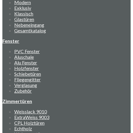
Modern
Exklusiv
Klassisch
Glastüren
Nebeneingang
Gesamtkatalog
Fenster
PVC Fenster
Aluschale
Alu Fenster
Holzfenster
Schiebetüren
Fliegengitter
Verglasung
Zubehör
Zimmertüren
Weisslack 9010
ExtraWeiss 9003
CPL Holztüren
Echtholz