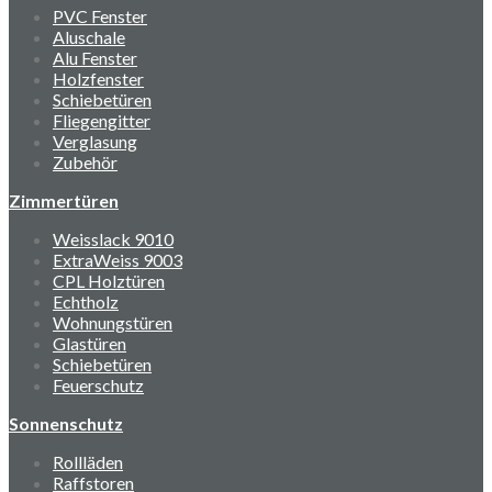
PVC Fenster
Aluschale
Alu Fenster
Holzfenster
Schiebetüren
Fliegengitter
Verglasung
Zubehör
Zimmertüren
Weisslack 9010
ExtraWeiss 9003
CPL Holztüren
Echtholz
Wohnungstüren
Glastüren
Schiebetüren
Feuerschutz
Sonnenschutz
Rollläden
Raffstoren