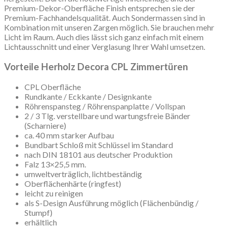
Premium-Dekor-Oberfläche Finish entsprechen sie der
Premium-Fachhandelsqualität. Auch Sondermassen sind in
Kombination mit unseren Zargen möglich. Sie brauchen mehr
Licht im Raum. Auch dies lässt sich ganz einfach mit einem
Lichtausschnitt und einer Verglasung Ihrer Wahl umsetzen.
Vorteile Herholz Decora CPL Zimmertüren
CPL Oberfläche
Rundkante / Eckkante / Designkante
Röhrenspansteg / Röhrenspanplatte / Vollspan
2 / 3 Tlg. verstellbare und wartungsfreie Bänder
(Scharniere)
ca. 40 mm starker Aufbau
Bundbart Schloß mit Schlüssel im Standard
nach DIN 18101 aus deutscher Produktion
Falz 13×25,5 mm.
umweltverträglich, lichtbeständig
Oberflächenhärte (ringfest)
leicht zu reinigen
als S-Design Ausführung möglich (Flächenbündig /
Stumpf)
erhältlich